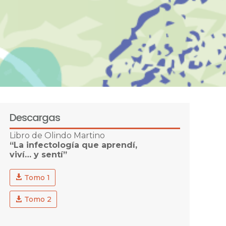
Descargas
Libro de Olindo Martino
“La infectología que aprendí,
viví… y sentí”
Tomo 1
Tomo 2